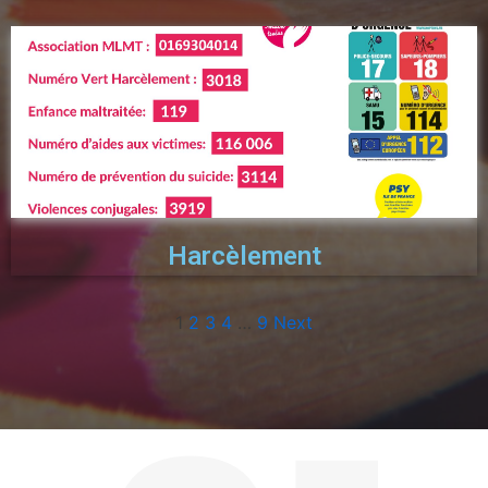
Harcèlement
1
2
3
4
…
9
Next